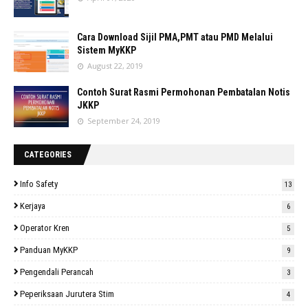
Cara Download Sijil PMA,PMT atau PMD Melalui
Sistem MyKKP
August 22, 2019
Contoh Surat Rasmi Permohonan Pembatalan Notis
JKKP
September 24, 2019
CATEGORIES
Info Safety
13
Kerjaya
6
Operator Kren
5
Panduan MyKKP
9
Pengendali Perancah
3
Peperiksaan Jurutera Stim
4