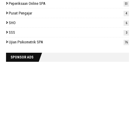
Peperiksaan Online SPA
51
Pusat Pengajar
4
SHO
6
SSS
3
Ujian Psikometrik SPA
76
SPONSOR ADS