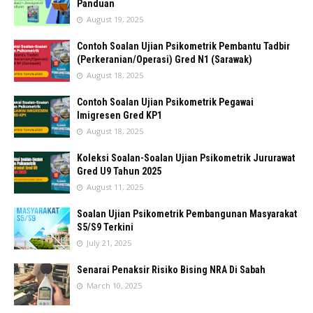
Panduan
August 19, 2025
Contoh Soalan Ujian Psikometrik Pembantu Tadbir
(Perkeranian/Operasi) Gred N1 (Sarawak)
August 18, 2025
Contoh Soalan Ujian Psikometrik Pegawai
Imigresen Gred KP1
August 18, 2025
Koleksi Soalan-Soalan Ujian Psikometrik Jururawat
Gred U9 Tahun 2025
August 11, 2025
Soalan Ujian Psikometrik Pembangunan Masyarakat
S5/S9 Terkini
July 21, 2025
Senarai Penaksir Risiko Bising NRA Di Sabah
March 10, 2025