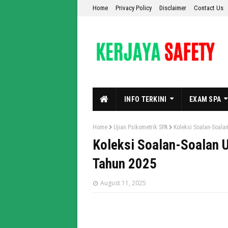
Home
Privacy Policy
Disclaimer
Contact Us
INFO TERKINI
EXAM SPA
Home
Ujian Psikometrik SPA
Koleksi Soalan-Soala
Koleksi Soalan-Soalan U
Tahun 2025
August 11, 2025