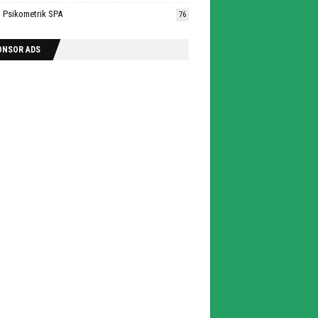
n Psikometrik SPA
76
ONSOR ADS