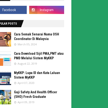
PULAR POSTS
Cara Semak Senarai Nama OSH
Coordinator Di Malaysia
March 05, 2024
Cara Download Sijil PMA,PMT atau
PMD Melalui Sistem MyKKP
August 22, 2019
MyKKP: Lupa ID dan Kata Laluan
Sistem MyKKP
April 07, 2020
Gaji Safety And Health Officer
(SHO) Fresh Graduate
April 09, 2019