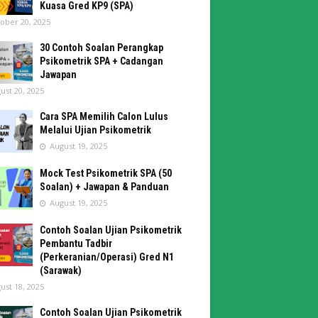
Kuasa Gred KP9 (SPA)
ober 20, 2025
30 Contoh Soalan Perangkap
Psikometrik SPA + Cadangan
Jawapan
ust 20, 2025
Cara SPA Memilih Calon Lulus
Melalui Ujian Psikometrik
August 19, 2025
Mock Test Psikometrik SPA (50
Soalan) + Jawapan & Panduan
August 19, 2025
Contoh Soalan Ujian Psikometrik
Pembantu Tadbir
(Perkeranian/Operasi) Gred N1
(Sarawak)
ust 18, 2025
Contoh Soalan Ujian Psikometrik