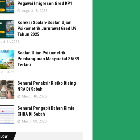
Pegawai Imigresen Gred KP1
August 18, 2025
Koleksi Soalan-Soalan Ujian
Psikometrik Jururawat Gred U9
Tahun 2025
ust 11, 2025
Soalan Ujian Psikometrik
Pembangunan Masyarakat S5/S9
Terkini
y 21, 2025
Senarai Penaksir Risiko Bising
NRA Di Sabah
March 10, 2025
Senarai Pengapit Bahan Kimia
CHRA Di Sabah
March 09, 2025
LLOW