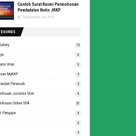
Contoh Surat Rasmi Permohonan
Pembatalan Notis JKKP
September 24, 2019
TEGORIES
Safety
13
aya
6
ator Kren
5
duan MyKKP
9
endali Perancah
3
riksaan Jurutera Stim
4
riksaan Online SPA
51
t Pengajar
4
6
3