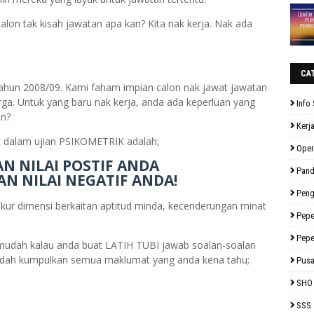
Calon tak kisah jawatan apa kan? Kita nak kerja. Nak ada
CA
ahun 2008/09. Kami faham impian calon nak jawat jawatan
arga. Untuk yang baru nak kerja, anda ada keperluan yang
Info 
an?
Kerj
ut dalam ujian PSIKOMETRIK adalah;
Oper
N NILAI POSTIF ANDA
Pan
N NILAI NEGATIF ANDA!
Peng
kur dimensi berkaitan aptitud minda, kecenderungan minat
Pepe
Pepe
 mudah kalau anda buat LATIH TUBI jawab soalan-soalan
ami dah kumpulkan semua maklumat yang anda kena tahu;
Pusa
SHO
SSS