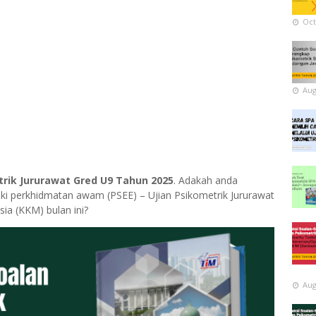
Oct
Aug
trik Jururawat Gred U9 Tahun 2025
. Adakah anda
ki perkhidmatan awam (PSEE) – Ujian Psikometrik Jururawat
ia (KKM) bulan ini?
Aug