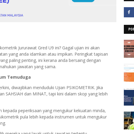
PO
kometrik Jururawat Gred U9 ini? Gagal ujian ini akan
an yang anda idamkan atau impikan. Peringkat tapisan
yang paling penting, ini kerana anda bersaing dengan
g mahukan jawatan yang sama.
elum Temuduga
kini, diwajibkan menduduki Ujian PSIKOMETRIK. Jika
aian SAHSIAH dan MINAT, tapi kini dalam skop yang lebih
an kepada peperiksaan yang mengukur kekuatan minda,
sikometrik pula lebih kepada instrumen untuk mengukur
ang.
lih mereka yang layak untuk jawatan tertentu.