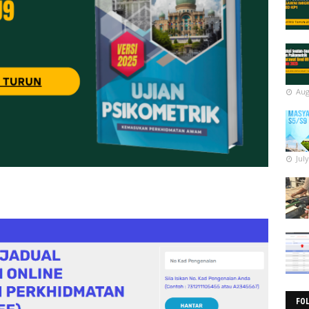
Aug
Jul
FO