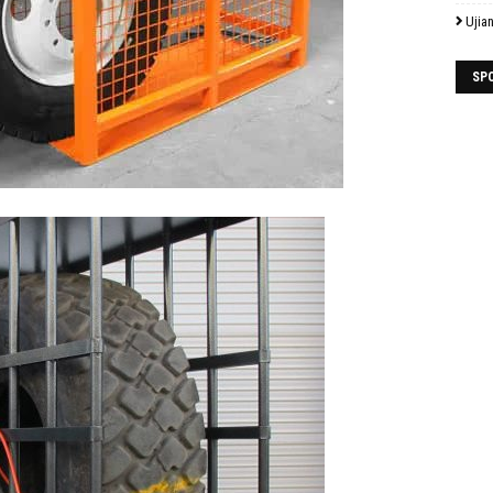
Ujia
SP