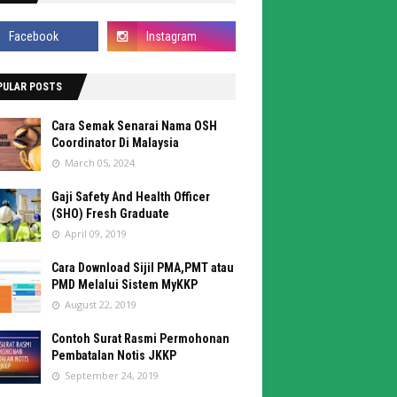
PULAR POSTS
Cara Semak Senarai Nama OSH
Coordinator Di Malaysia
March 05, 2024
Gaji Safety And Health Officer
(SHO) Fresh Graduate
April 09, 2019
Cara Download Sijil PMA,PMT atau
PMD Melalui Sistem MyKKP
August 22, 2019
Contoh Surat Rasmi Permohonan
Pembatalan Notis JKKP
September 24, 2019