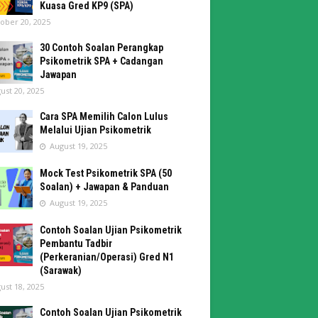
Kuasa Gred KP9 (SPA)
ober 20, 2025
30 Contoh Soalan Perangkap
Psikometrik SPA + Cadangan
Jawapan
ust 20, 2025
Cara SPA Memilih Calon Lulus
Melalui Ujian Psikometrik
August 19, 2025
Mock Test Psikometrik SPA (50
Soalan) + Jawapan & Panduan
August 19, 2025
Contoh Soalan Ujian Psikometrik
Pembantu Tadbir
(Perkeranian/Operasi) Gred N1
(Sarawak)
ust 18, 2025
Contoh Soalan Ujian Psikometrik