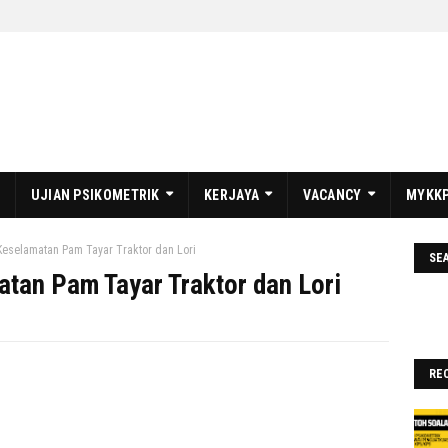
UJIAN PSIKOMETRIK
KERJAYA
VACANCY
MYKKP
eselamatan Pam Tayar Traktor dan Lori
SE
tan Pam Tayar Traktor dan Lori
RE