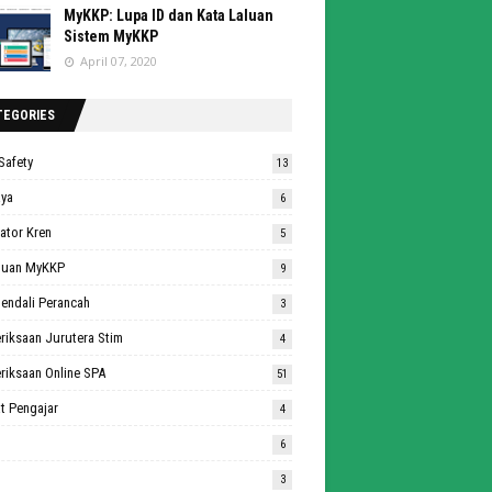
MyKKP: Lupa ID dan Kata Laluan
Sistem MyKKP
April 07, 2020
TEGORIES
Safety
13
aya
6
ator Kren
5
duan MyKKP
9
endali Perancah
3
riksaan Jurutera Stim
4
riksaan Online SPA
51
t Pengajar
4
6
3