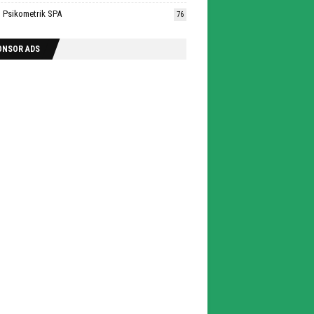
n Psikometrik SPA
76
ONSOR ADS