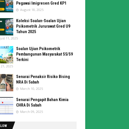
Pegawai Imigresen Gred KP1
August 18, 2025
Koleksi Soalan-Soalan Ujian
Psikometrik Jururawat Gred U9
Tahun 2025
ust 11, 2025
Soalan Ujian Psikometrik
Pembangunan Masyarakat S5/S9
Terkini
y 21, 2025
Senarai Penaksir Risiko Bising
NRA Di Sabah
March 10, 2025
Senarai Pengapit Bahan Kimia
CHRA Di Sabah
March 09, 2025
LLOW