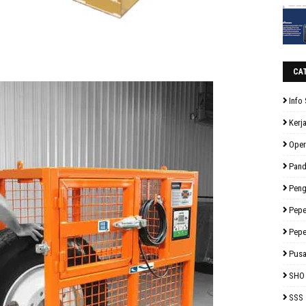
CA
Info 
Kerj
Oper
Pan
Peng
Pepe
Pepe
Pusa
SHO
SSS