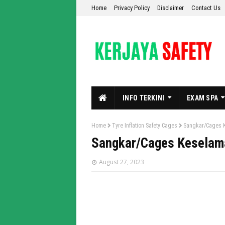
Home
Privacy Policy
Disclaimer
Contact Us
INFO TERKINI
EXAM SPA
Home
Tyre Inflation Safety Cages
Sangkar/Cages K
Sangkar/Cages Keselama
August 27, 2023