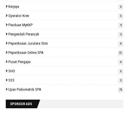
Kerjaya
6
Operator Kren
5
Panduan MyKKP
9
Pengendali Perancah
3
Peperiksaan Jurutera Stim
4
Peperiksaan Online SPA
51
Pusat Pengajar
4
SHO
6
SSS
3
Ujian Psikometrik SPA
76
SPONSOR ADS