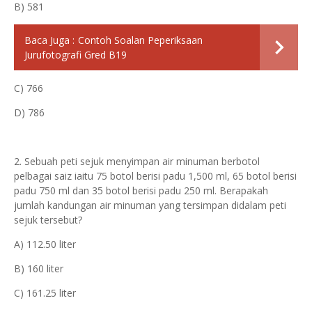
B) 581
Baca Juga :
Contoh Soalan Peperiksaan
Jurufotografi Gred B19
C) 766
D) 786
2. Sebuah peti sejuk menyimpan air minuman berbotol
pelbagai saiz iaitu 75 botol berisi padu 1,500 ml, 65 botol berisi
padu 750 ml dan 35 botol berisi padu 250 ml. Berapakah
jumlah kandungan air minuman yang tersimpan didalam peti
sejuk tersebut?
A) 112.50 liter
B) 160 liter
C) 161.25 liter