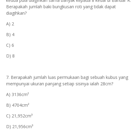
kedua pula diagihkan sama banyak kepada 8 kedai di Bandar R.
Berapakah jumlah baki bungkusan roti yang tidak dapat
diagihkan?
A) 2
B) 4
C) 6
D) 8
7. Berapakah jumlah luas permukaan bagi sebuah kubus yang
mempunyai ukuran panjang setiap sisinya ialah 28cm?
A) 3136cm²
B) 4704cm²
C) 21,952cm³
D) 21,956cm³