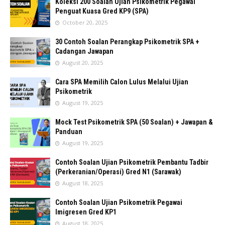
Koleksi 200 Soalan Ujian Psikometrik Pegawai
Penguat Kuasa Gred KP9 (SPA)
October 20, 2025
30 Contoh Soalan Perangkap Psikometrik SPA +
Cadangan Jawapan
August 20, 2025
Cara SPA Memilih Calon Lulus Melalui Ujian
Psikometrik
August 19, 2025
Mock Test Psikometrik SPA (50 Soalan) + Jawapan &
Panduan
August 19, 2025
Contoh Soalan Ujian Psikometrik Pembantu Tadbir
(Perkeranian/Operasi) Gred N1 (Sarawak)
August 18, 2025
Contoh Soalan Ujian Psikometrik Pegawai
Imigresen Gred KP1
August 18, 2025