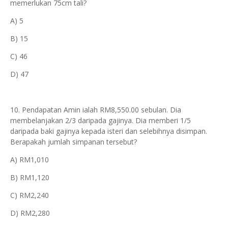
memerlukan 75cm tali?
A) 5
B) 15
C) 46
D) 47
10. Pendapatan Amin ialah RM8,550.00 sebulan. Dia
membelanjakan 2/3 daripada gajinya. Dia memberi 1/5
daripada baki gajinya kepada isteri dan selebihnya disimpan.
Berapakah jumlah simpanan tersebut?
A) RM1,010
B) RM1,120
C) RM2,240
D) RM2,280