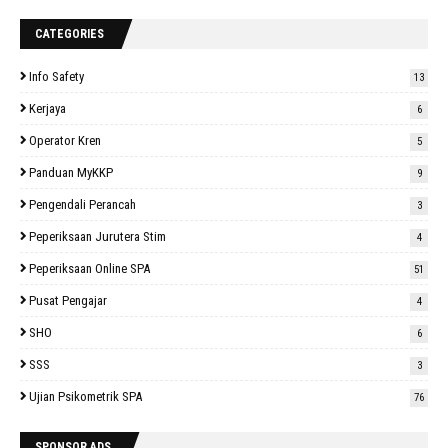
CATEGORIES
Info Safety
13
Kerjaya
6
Operator Kren
5
Panduan MyKKP
9
Pengendali Perancah
3
Peperiksaan Jurutera Stim
4
Peperiksaan Online SPA
51
Pusat Pengajar
4
SHO
6
SSS
3
Ujian Psikometrik SPA
76
SPONSOR ADS