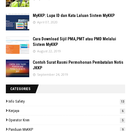
MyKKP: Lupa ID dan Kata Laluan Sistem MyKKP
April 07, 2020
Cara Download Sijil PMA,PMT atau PMD Melalui
Sistem MyKKP
August 22, 2019
Contoh Surat Rasmi Permohonan Pembatalan Notis
JKKP
September 24, 2019
CATEGORIES
Info Safety
13
Kerjaya
6
Operator Kren
5
Panduan MyKKP
9