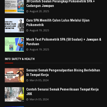
30 Contoh Soalan Perangkap Psikometrik SPA +
Cadangan Jawapan
August 20, 2025
Cara SPA Memilih Calon Lulus Melalui Ujian
Psikometrik
August 19, 2025
Mock Test Psikometrik SPA (50 Soalan) + Jawapan &
Panduan
August 19, 2025
INFO SAFETY & HEALTH
Senarai Semak Pengenalpastian Bising Berlebihan
Di Tempat Kerja
March 05, 2024
Contoh Senarai Semak Pemeriksaan Tempat Kerja
JKK
March 05, 2024