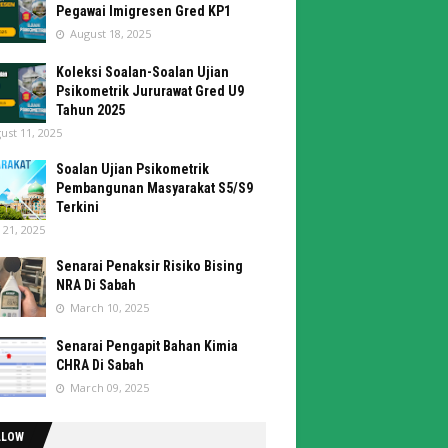
Pegawai Imigresen Gred KP1
August 18, 2025
Koleksi Soalan-Soalan Ujian
Psikometrik Jururawat Gred U9
Tahun 2025
ust 11, 2025
Soalan Ujian Psikometrik
Pembangunan Masyarakat S5/S9
Terkini
y 21, 2025
Senarai Penaksir Risiko Bising
NRA Di Sabah
March 10, 2025
Senarai Pengapit Bahan Kimia
CHRA Di Sabah
March 09, 2025
LLOW