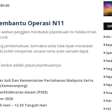
80.00
embantu Operasi N11
CA
warkan panggilan menduduki peperiksaan ini melalui email,
book.
Info 
Kerj
ng pemberitahuan, bermakna anda tidak layak menduduki
anda boleh menyemak senarai nama anda samada dapat
Oper
Pan
 berikut adalah jadual peperiksaannya:
Peng
Pepe
 Asli Dan Kementerian Pertahanan Malaysia Serta
Pepe
 (Semenanjung)
Perkhidmatan Awam (PSEE)
Pusa
er 2020
SHO
 Hari – 12.30 Tengah Hari
SSS