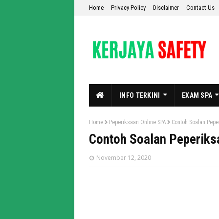
Home
Privacy Policy
Disclaimer
Contact Us
INFO TERKINI
EXAM SPA
Home
Peperiksaan Online SPA
Contoh Soalan Pep
Contoh Soalan Peperiks
November 12, 2020