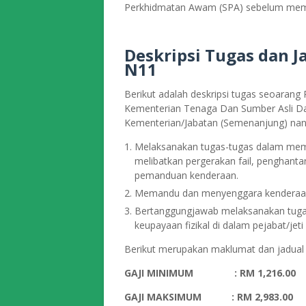
Perkhidmatan Awam (SPA) sebelum meman
Deskripsi Tugas
dan J
N11
Berikut adalah deskripsi tugas seoaran
Kementerian Tenaga Dan Sumber Asli Da
Kementerian/Jabatan (Semenanjung) nant
Melaksanakan tugas-tugas dalam memb
melibatkan pergerakan fail, penghant
pemanduan kenderaan.
Memandu dan menyenggara kenderaan y
Bertanggungjawab melaksanakan tugas
keupayaan fizikal di dalam pejabat/je
Berikut merupakan maklumat dan jadual
GAJI MINIMUM
: RM 1,216.00
GAJI MAKSIMUM
: RM 2,983.00