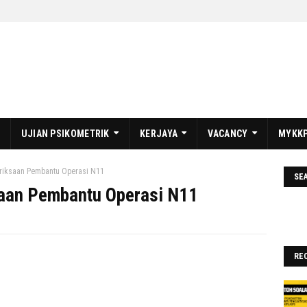
UJIAN PSIKOMETRIK
KERJAYA
VACANCY
MYKKP
eriksaan Pembantu Operasi N11
SE
aan Pembantu Operasi N11
RE