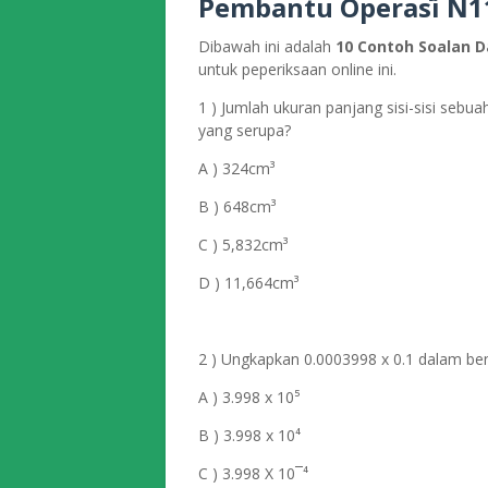
Pembantu Operasi N1
Dibawah ini adalah
10 Contoh Soalan 
untuk peperiksaan online ini.
1 ) Jumlah ukuran panjang sisi-sisi sebu
yang serupa?
A ) 324cm³
B ) 648cm³
C ) 5,832cm³
D ) 11,664cm³
2 ) Ungkapkan 0.0003998 x 0.1 dalam ben
A ) 3.998 x 10⁵
B ) 3.998 x 10⁴
C ) 3.998 X 10¯⁴