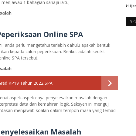
n menjawab 1 bahagian sahaja iaitu;
Ujia
salah
SP
eperiksaan Online SPA
i, anda perlu mengetahui terlebih dahulu apakah bentuk
rikan kepada calon peperiksaan. Berikut adalah sedikit
nline SPA tersebut.
salah
Gred KP19 Tahun 2022 SPA
ngenai aspek-aspek daya penyelesaikan masalah dengan
rpretasi data dan kemahiran logik. Seksyen ini menguji
antasan menjawab soalan dalam tempoh masa yang terhad.
Menyelesaikan Masalah