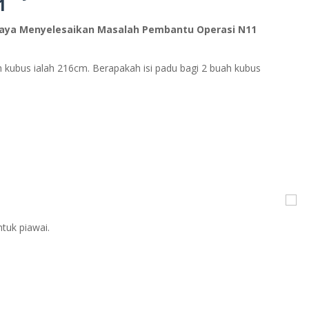
1
Daya Menyelesaikan Masalah
Pembantu Operasi N11
ah kubus ialah 216cm. Berapakah isi padu bagi 2 buah kubus
tuk piawai.