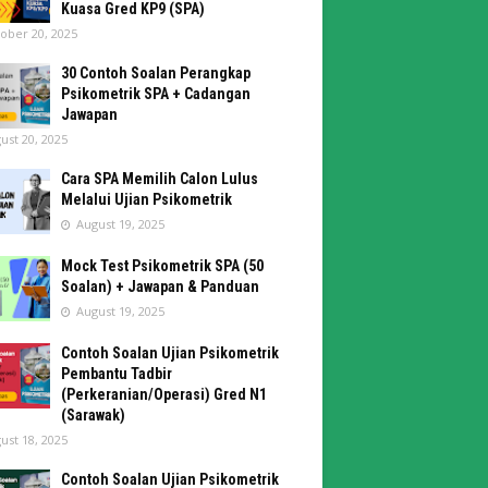
Kuasa Gred KP9 (SPA)
ober 20, 2025
30 Contoh Soalan Perangkap
Psikometrik SPA + Cadangan
Jawapan
ust 20, 2025
Cara SPA Memilih Calon Lulus
Melalui Ujian Psikometrik
August 19, 2025
Mock Test Psikometrik SPA (50
Soalan) + Jawapan & Panduan
August 19, 2025
Contoh Soalan Ujian Psikometrik
Pembantu Tadbir
(Perkeranian/Operasi) Gred N1
(Sarawak)
ust 18, 2025
Contoh Soalan Ujian Psikometrik