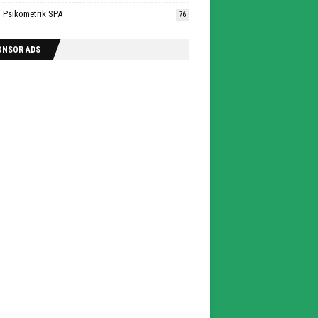
n Psikometrik SPA
76
ONSOR ADS