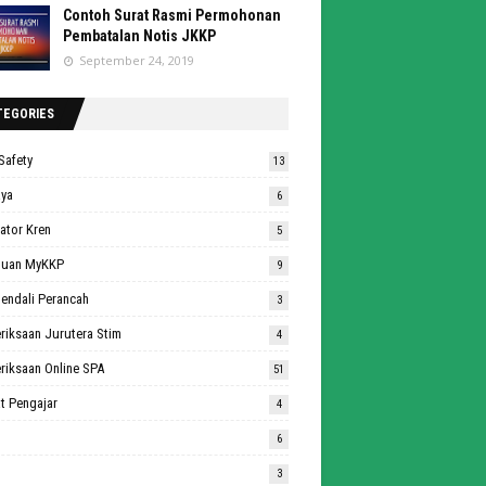
Contoh Surat Rasmi Permohonan
Pembatalan Notis JKKP
September 24, 2019
TEGORIES
Safety
13
aya
6
ator Kren
5
duan MyKKP
9
endali Perancah
3
riksaan Jurutera Stim
4
riksaan Online SPA
51
t Pengajar
4
6
3