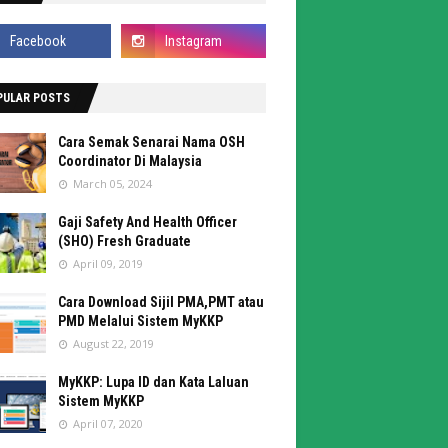
PULAR POSTS
Cara Semak Senarai Nama OSH
Coordinator Di Malaysia
March 05, 2024
Gaji Safety And Health Officer
(SHO) Fresh Graduate
April 09, 2019
Cara Download Sijil PMA,PMT atau
PMD Melalui Sistem MyKKP
August 22, 2019
MyKKP: Lupa ID dan Kata Laluan
Sistem MyKKP
April 07, 2020