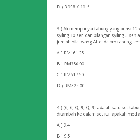
D ) 3.998 X 10¯⁵
3 ) Ali mempunyai tabung yang berisi 125 
syiling 10 sen dan bilangan syiling 5 sen
jumlah nilai wang Ali di dalam tabung ter
A ) RM161.25
B ) RM330.00
C ) RM517.50
D ) RM825.00
4 ) {6, 6, Q, 9, Q, 9} adalah satu set tab
ditambah ke dalam set itu, apakah medi
A ) 9.4
B ) 9.5