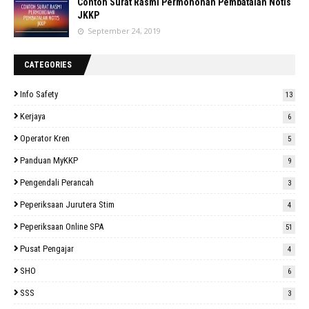
Contoh Surat Rasmi Permohonan Pembatalan Notis
JKKP
September 24, 2019
CATEGORIES
Info Safety
13
Kerjaya
6
Operator Kren
5
Panduan MyKKP
9
Pengendali Perancah
3
Peperiksaan Jurutera Stim
4
Peperiksaan Online SPA
51
Pusat Pengajar
4
SHO
6
SSS
3