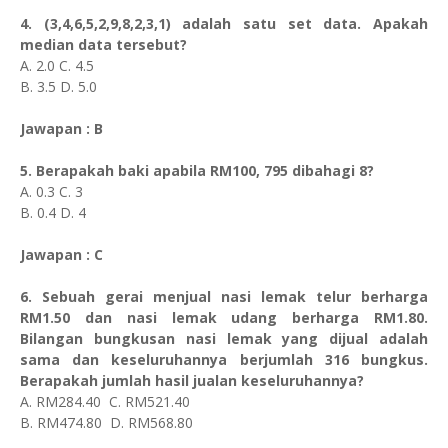
4. (3,4,6,5,2,9,8,2,3,1) adalah satu set data. Apakah
median data tersebut?
A. 2.0 C. 4.5
B. 3.5 D. 5.0
Jawapan : B
5. Berapakah baki apabila RM100, 795 dibahagi 8?
A. 0.3 C. 3
B. 0.4 D. 4
Jawapan : C
6. Sebuah gerai menjual nasi lemak telur berharga
RM1.50 dan nasi lemak udang berharga RM1.80.
Bilangan bungkusan nasi lemak yang dijual adalah
sama dan keseluruhannya berjumlah 316 bungkus.
Berapakah jumlah hasil jualan keseluruhannya?
A. RM284.40 C. RM521.40
B. RM474.80 D. RM568.80