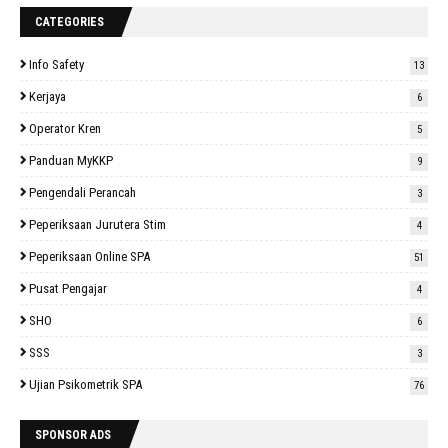
CATEGORIES
Info Safety
13
Kerjaya
6
Operator Kren
5
Panduan MyKKP
9
Pengendali Perancah
3
Peperiksaan Jurutera Stim
4
Peperiksaan Online SPA
51
Pusat Pengajar
4
SHO
6
SSS
3
Ujian Psikometrik SPA
76
SPONSOR ADS