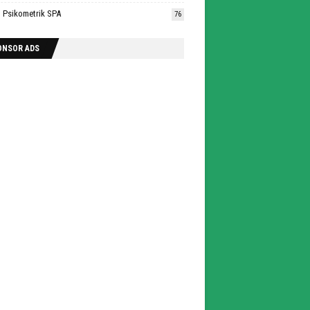
n Psikometrik SPA
76
ONSOR ADS