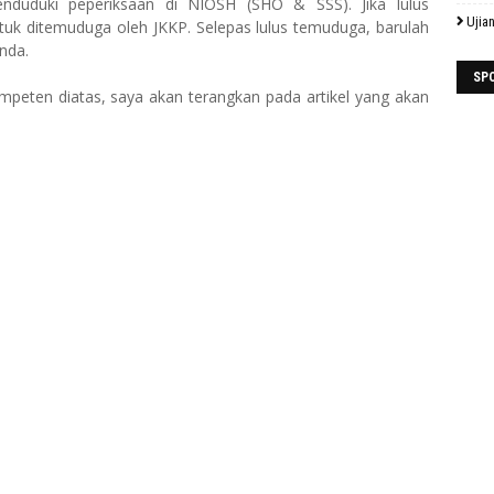
enduduki peperiksaan di NIOSH (SHO & SSS). Jika lulus
Ujia
uk ditemuduga oleh JKKP. Selepas lulus temuduga, barulah
nda.
SP
peten diatas, saya akan terangkan pada artikel yang akan