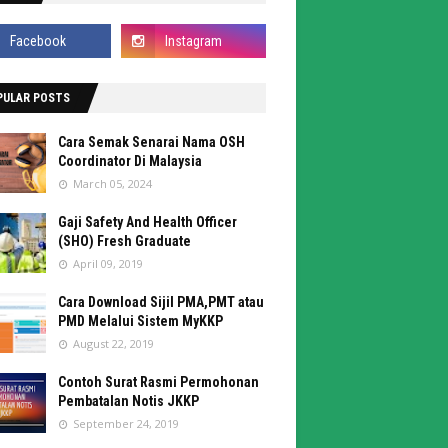
PULAR POSTS
Cara Semak Senarai Nama OSH
Coordinator Di Malaysia
March 05, 2024
Gaji Safety And Health Officer
(SHO) Fresh Graduate
April 09, 2019
Cara Download Sijil PMA,PMT atau
PMD Melalui Sistem MyKKP
August 22, 2019
Contoh Surat Rasmi Permohonan
Pembatalan Notis JKKP
September 24, 2019