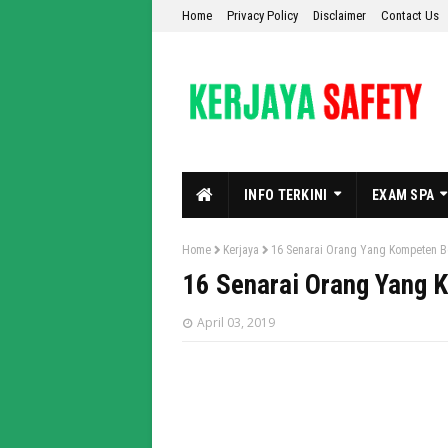
Home
Privacy Policy
Disclaimer
Contact Us
INFO TERKINI
EXAM SPA
Home
Kerjaya
16 Senarai Orang Yang Kompeten B
16 Senarai Orang Yang 
April 03, 2019