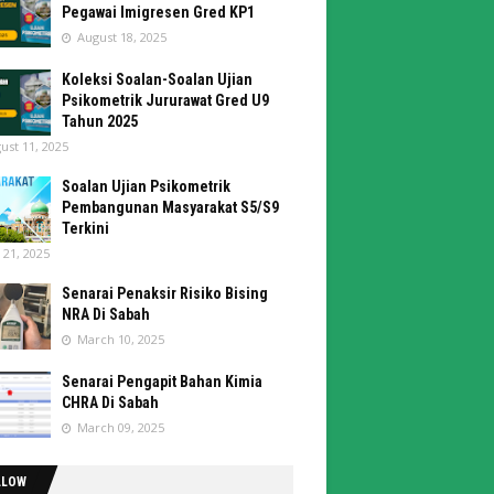
Pegawai Imigresen Gred KP1
August 18, 2025
Koleksi Soalan-Soalan Ujian
Psikometrik Jururawat Gred U9
Tahun 2025
ust 11, 2025
Soalan Ujian Psikometrik
Pembangunan Masyarakat S5/S9
Terkini
y 21, 2025
Senarai Penaksir Risiko Bising
NRA Di Sabah
March 10, 2025
Senarai Pengapit Bahan Kimia
CHRA Di Sabah
March 09, 2025
LLOW