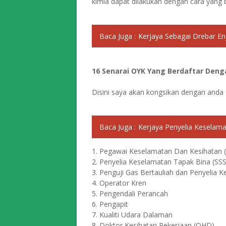
kimia dapat dilakukan dengan cara yang 
Baca Juga :
Kerjaya Sebagai Drebar En
16 Senarai OYK Yang Berdaftar Deng
Disini saya akan kongsikan dengan anda 
Baca Juga :
Kerjaya Penyelia Keselama
1. Pegawai Keselamatan Dan Kesihatan 
2. Penyelia Keselamatan Tapak Bina (SSS
3. Penguji Gas Bertauliah dan Penyelia
4. Operator Kren
5. Pengendali Perancah
6. Pengapit
7. Kualiti Udara Dalaman
8. Doktor Kesihatan Pekerjaan (OHD)