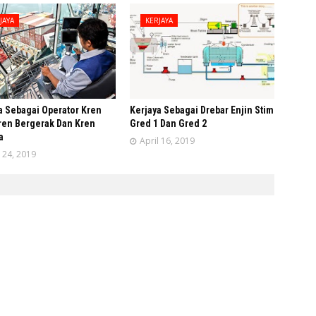
JAYA
KERJAYA
a Sebagai Operator Kren
Kerjaya Sebagai Drebar Enjin Stim
ren Bergerak Dan Kren
Gred 1 Dan Gred 2
a
April 16, 2019
l 24, 2019