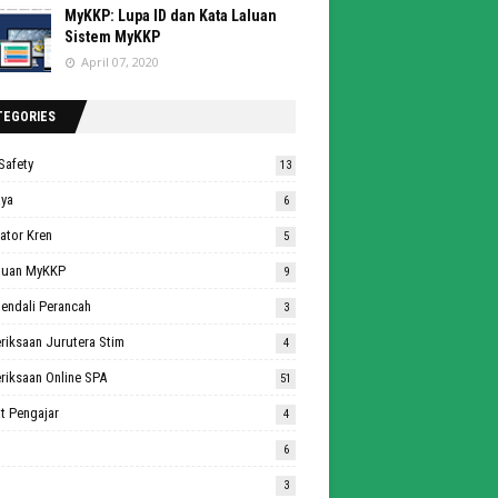
MyKKP: Lupa ID dan Kata Laluan
Sistem MyKKP
April 07, 2020
TEGORIES
Safety
13
aya
6
ator Kren
5
duan MyKKP
9
endali Perancah
3
riksaan Jurutera Stim
4
riksaan Online SPA
51
t Pengajar
4
6
3