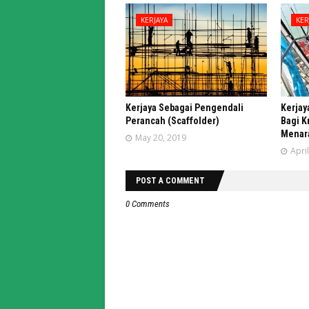
KERJAYA
KER
Kerjaya Sebagai Pengendali
Kerjay
Perancah (Scaffolder)
Bagi K
Menar
May 20, 2019
Apri
POST A COMMENT
0 Comments