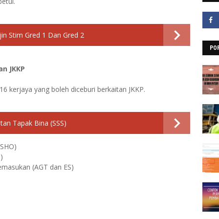
betul.
jin Stim Gred 1 Dan Gred 2
PO
an JKKP
16 kerjaya yang boleh diceburi berkaitan JKKP.
tan Tapak Bina (SSS)
(SHO)
)
 Kemasukan (AGT dan ES)