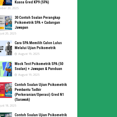
Kuasa Gred KP9 (SPA)
ober 20, 2025
30 Contoh Soalan Perangkap
Psikometrik SPA + Cadangan
Jawapan
ust 20, 2025
Cara SPA Memilih Calon Lulus
Melalui Ujian Psikometrik
August 19, 2025
Mock Test Psikometrik SPA (50
Soalan) + Jawapan & Panduan
August 19, 2025
Contoh Soalan Ujian Psikometrik
Pembantu Tadbir
(Perkeranian/Operasi) Gred N1
(Sarawak)
ust 18, 2025
Contoh Soalan Ujian Psikometrik