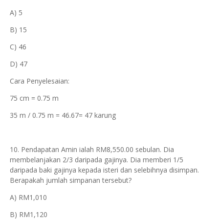
A) 5
B) 15
C) 46
D) 47
Cara Penyelesaian:
75 cm = 0.75 m
35 m / 0.75 m = 46.67= 47 karung
10. Pendapatan Amin ialah RM8,550.00 sebulan. Dia
membelanjakan 2/3 daripada gajinya. Dia memberi 1/5
daripada baki gajinya kepada isteri dan selebihnya disimpan.
Berapakah jumlah simpanan tersebut?
A) RM1,010
B) RM1,120