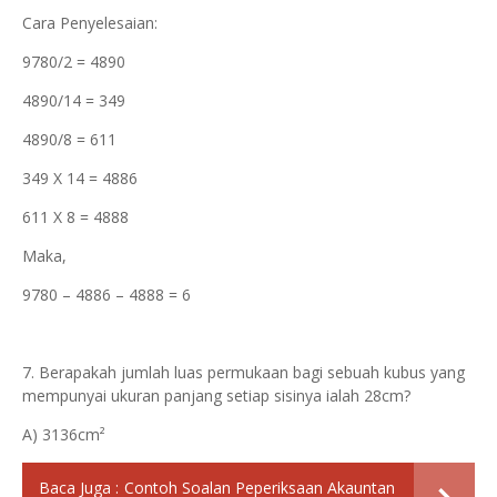
Cara Penyelesaian:
9780/2 = 4890
4890/14 = 349
4890/8 = 611
349 X 14 = 4886
611 X 8 = 4888
Maka,
9780 – 4886 – 4888 = 6
7. Berapakah jumlah luas permukaan bagi sebuah kubus yang
mempunyai ukuran panjang setiap sisinya ialah 28cm?
A) 3136cm²
Baca Juga :
Contoh Soalan Peperiksaan Akauntan