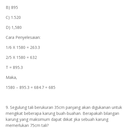
B) 895
C) 1.520
D) 1,580
Cara Penyelesaian:
1/6 X 1580 = 263.3
2/5 X 1580 = 632
T = 895.3
Maka,
1580 – 895.3 = 684.7 = 685
9. Segulung tali berukuran 35cm panjang akan digukanan untuk
mengikat beberapa karung buah-buahan. Berapakah bilangan
karung yang maksimum dapat diikat jika sebuah karung
memerlukan 75cm tali?