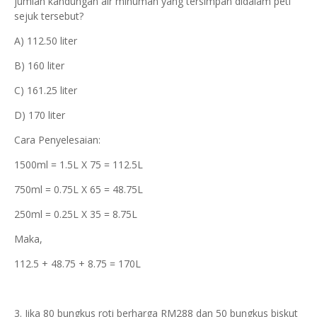
jumlah kandungan air minuman yang tersimpan didalam peti
sejuk tersebut?
A) 112.50 liter
B) 160 liter
C) 161.25 liter
D) 170 liter
Cara Penyelesaian:
1500ml = 1.5L X 75 = 112.5L
750ml = 0.75L X 65 = 48.75L
250ml = 0.25L X 35 = 8.75L
Maka,
112.5 + 48.75 + 8.75 = 170L
3. Jika 80 bungkus roti berharga RM288 dan 50 bungkus biskut