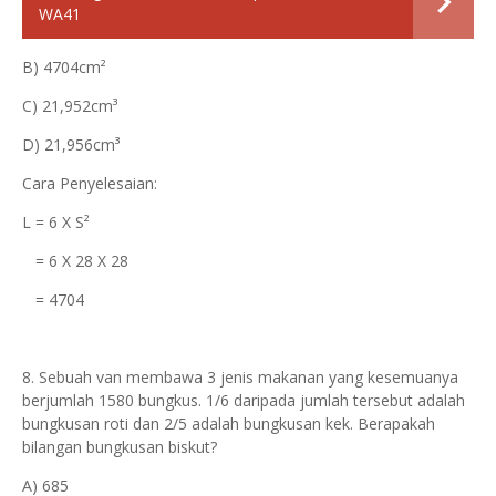
WA41
B) 4704cm²
C) 21,952cm³
D) 21,956cm³
Cara Penyelesaian:
L = 6 X S²
= 6 X 28 X 28
= 4704
8. Sebuah van membawa 3 jenis makanan yang kesemuanya
berjumlah 1580 bungkus. 1/6 daripada jumlah tersebut adalah
bungkusan roti dan 2/5 adalah bungkusan kek. Berapakah
bilangan bungkusan biskut?
A) 685