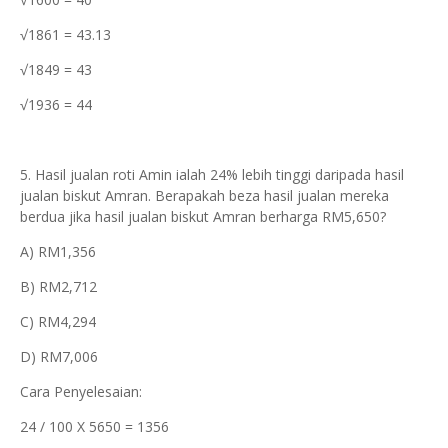
√1861 = 43.13
√1849 = 43
√1936 = 44
5. Hasil jualan roti Amin ialah 24% lebih tinggi daripada hasil
jualan biskut Amran. Berapakah beza hasil jualan mereka
berdua jika hasil jualan biskut Amran berharga RM5,650?
A) RM1,356
B) RM2,712
C) RM4,294
D) RM7,006
Cara Penyelesaian:
24 / 100 X 5650 = 1356