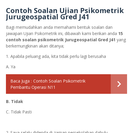
Contoh Soalan Ujian Psikometrik
Jurugeospatial Gred J41
Bagi memudahkan anda memahami bentuk soalan dan
jawapan Ujian Psikometrik ini, dibawah kami berikan anda
15
contoh soalan psikometrik
Jurugeospatial Gred J41
yang
berkemungkinan akan ditanya;
1. Apabila peluang ada, kita tidak perlu lagi berusaha
A. Ya
Baca Juga :
Contoh Soalan Psikometrik
Pembantu Operasi N11
B. Tidak
C. Tidak Pasti
2. Saya selalu didenda di zaman persekolahan dahulu