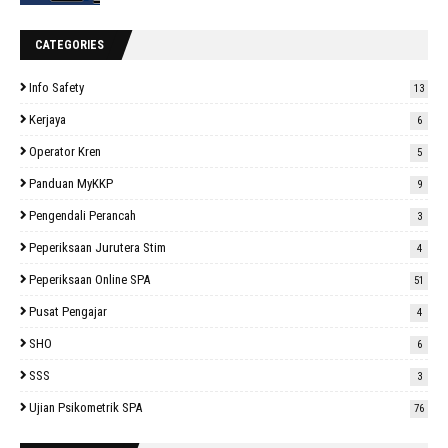
CATEGORIES
Info Safety
13
Kerjaya
6
Operator Kren
5
Panduan MyKKP
9
Pengendali Perancah
3
Peperiksaan Jurutera Stim
4
Peperiksaan Online SPA
51
Pusat Pengajar
4
SHO
6
SSS
3
Ujian Psikometrik SPA
76