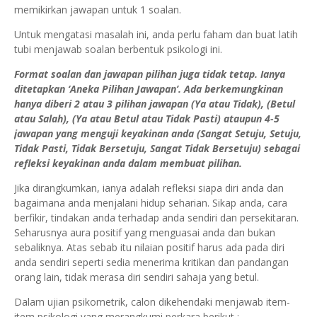
memikirkan jawapan untuk 1 soalan.
Untuk mengatasi masalah ini, anda perlu faham dan buat latih
tubi menjawab soalan berbentuk psikologi ini.
Format soalan dan jawapan pilihan juga tidak tetap. Ianya
ditetapkan ‘Aneka Pilihan Jawapan’. Ada berkemungkinan
hanya diberi 2 atau 3 pilihan jawapan (Ya atau Tidak), (Betul
atau Salah), (Ya atau Betul atau Tidak Pasti) ataupun 4-5
jawapan yang menguji keyakinan anda (Sangat Setuju, Setuju,
Tidak Pasti, Tidak Bersetuju, Sangat Tidak Bersetuju) sebagai
refleksi keyakinan anda dalam membuat pilihan.
Jika dirangkumkan, ianya adalah refleksi siapa diri anda dan
bagaimana anda menjalani hidup seharian. Sikap anda, cara
berfikir, tindakan anda terhadap anda sendiri dan persekitaran.
Seharusnya aura positif yang menguasai anda dan bukan
sebaliknya. Atas sebab itu nilaian positif harus ada pada diri
anda sendiri seperti sedia menerima kritikan dan pandangan
orang lain, tidak merasa diri sendiri sahaja yang betul.
Dalam ujian psikometrik, calon dikehendaki menjawab item-
item psikologi yang merangkumi perkara berikut :