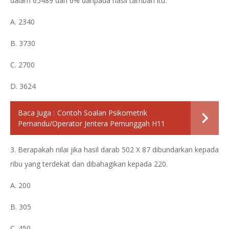
dalam 65489 dan 6% daripada hasil tambah itu.
A. 2340
B. 3730
C. 2700
D. 3624
Baca Juga :
Contoh Soalan Psikometrik
Pemandu/Operator Jentera Pemunggah H11
3. Berapakah nilai jika hasil darab 502 X 87 dibundarkan kepada
ribu yang terdekat dan dibahagikan kepada 220.
A. 200
B. 305
C. 450