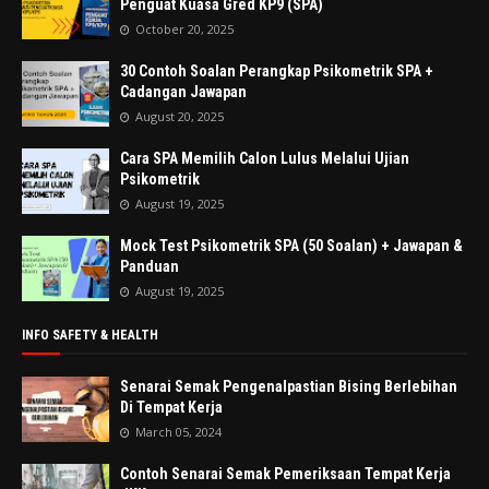
Penguat Kuasa Gred KP9 (SPA)
October 20, 2025
30 Contoh Soalan Perangkap Psikometrik SPA +
Cadangan Jawapan
August 20, 2025
Cara SPA Memilih Calon Lulus Melalui Ujian
Psikometrik
August 19, 2025
Mock Test Psikometrik SPA (50 Soalan) + Jawapan &
Panduan
August 19, 2025
INFO SAFETY & HEALTH
Senarai Semak Pengenalpastian Bising Berlebihan
Di Tempat Kerja
March 05, 2024
Contoh Senarai Semak Pemeriksaan Tempat Kerja