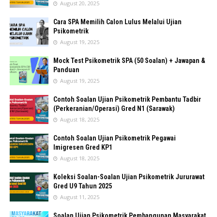
August 20, 2025
Cara SPA Memilih Calon Lulus Melalui Ujian
Psikometrik
August 19, 2025
Mock Test Psikometrik SPA (50 Soalan) + Jawapan &
Panduan
August 19, 2025
Contoh Soalan Ujian Psikometrik Pembantu Tadbir
(Perkeranian/Operasi) Gred N1 (Sarawak)
August 18, 2025
Contoh Soalan Ujian Psikometrik Pegawai
Imigresen Gred KP1
August 18, 2025
Koleksi Soalan-Soalan Ujian Psikometrik Jururawat
Gred U9 Tahun 2025
August 11, 2025
Soalan Ujian Psikometrik Pembangunan Masyarakat