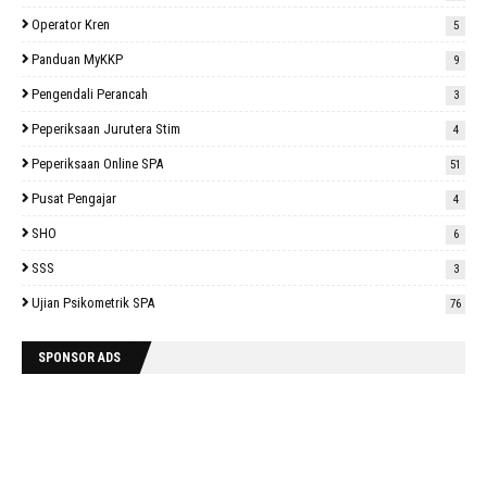
Operator Kren
5
Panduan MyKKP
9
Pengendali Perancah
3
Peperiksaan Jurutera Stim
4
Peperiksaan Online SPA
51
Pusat Pengajar
4
SHO
6
SSS
3
Ujian Psikometrik SPA
76
SPONSOR ADS